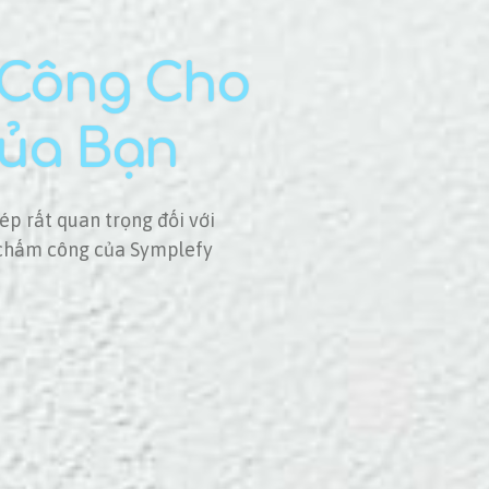
 Công Cho
ủa Bạn
hép rất quan trọng đối với
ý chấm công của Symplefy