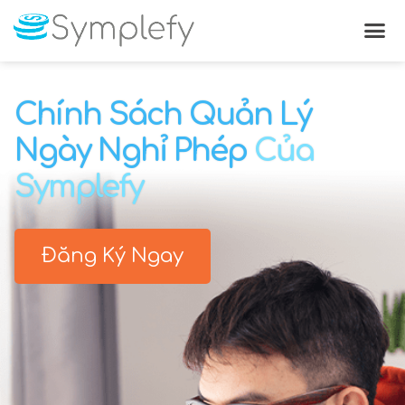
Thời gian & Chấm Công
Chính Sách Quản Lý
Ngày Nghỉ Phép
Của
Symplefy
Đăng Ký Ngay